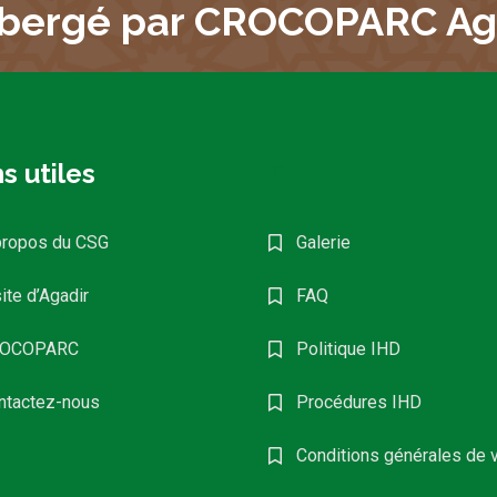
bergé par CROCOPARC Ag
s utiles
F
propos du CSG
Galerie
ite d’Agadir
FAQ
OCOPARC
Politique IHD
ntactez-nous
Procédures IHD
Conditions générales de 