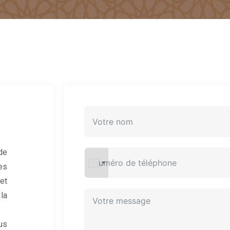
de
es
et
la
us