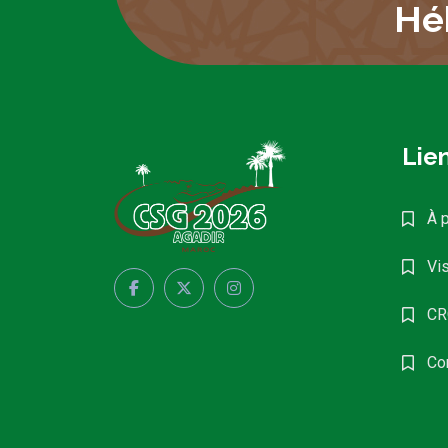
Hé
Lien
À 
Vis
CR
Co