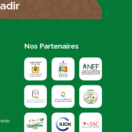
adir
Nos Partenaires
vente