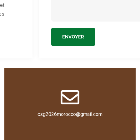
et
os
ENVOYER
csg2026morocco@gmail.com