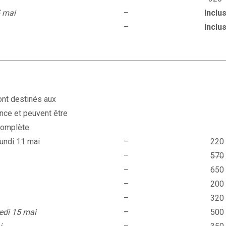
5 mai
–
Inclu
–
Inclu
nt destinés aux
nce et peuvent être
 complète.
undi 11 mai
–
220
–
570
i
–
650
–
200
–
320
edi 15 mai
–
500