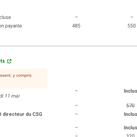
cluse
–
–
on payante
485
550
its
essent, y compris
–
Inclu
di 11 mai
–
570
é directeur du CSG
–
Inclu
–
Inclu
–
320