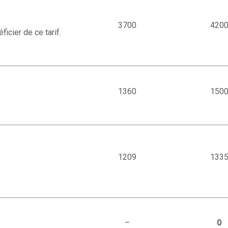
3700
420
icier de ce tarif.
1360
150
1209
133
–
0