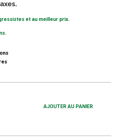
taxes.
essistes et au meilleur prix.
ns.
ions
res
0
AJOUTER AU PANIER