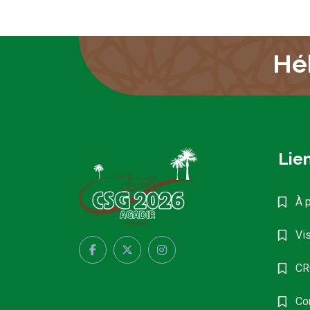
Hé
Lien
À 
Vis
CR
Co