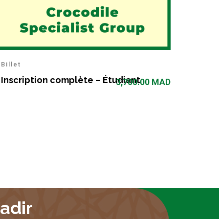
Billet
Inscription complète – Étudiant
3,700.00
MAD
adir