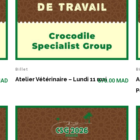
Billet
B
Atelier Vétérinaire – Lundi 11 mai
A
AD
670.00
MAD
P