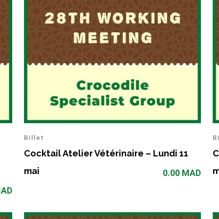
Billet
B
Cocktail Atelier Vétérinaire – Lundi 11
C
mai
m
0.00
MAD
AD