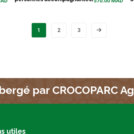
AD
570.00
MAD
1
2
3
bergé par CROCOPARC Ag
s utiles
F