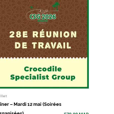
illet
îner – Mardi 12 mai (Soirées
rganisées)