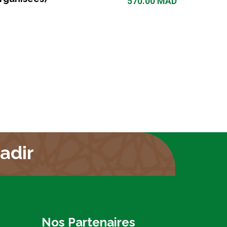
570.00
MAD
adir
Nos Partenaires