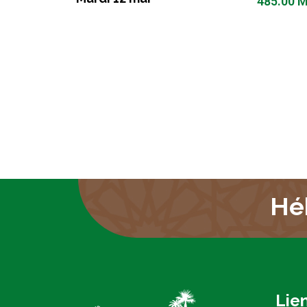
485.00
M
Hé
Lien