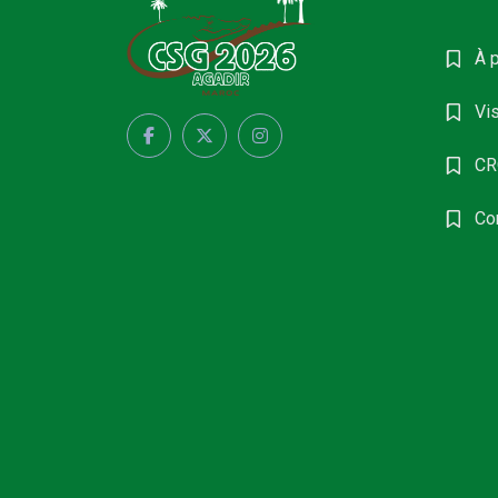
À 
Vis
CR
Co