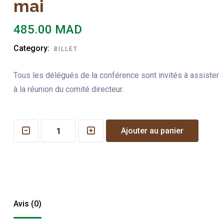
mai
485.00
MAD
Category:
BILLET
Tous les délégués de la conférence sont invités à assister
à la réunion du comité directeur.
Comité
Ajouter au panier
directeur
de
la
conférence
–
Avis (0)
Mardi
12